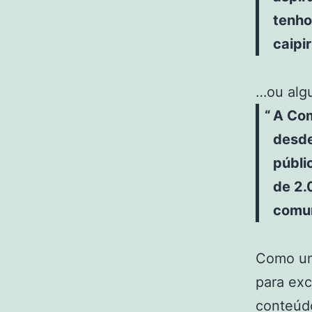
tenho
caipi
…ou alg
A Com
desde
públi
de 2.
comun
Como um
para exc
conteúdo