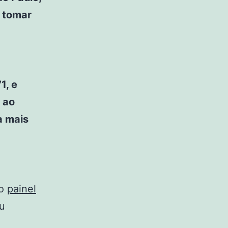
 tomar
1, e
 ao
a mais
ao
painel
eu