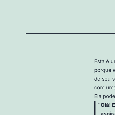
Skip
Giuliana
to
Miranda
content
Esta é u
porque 
do seu s
com uma 
Ela pode
Olá! 
aspir