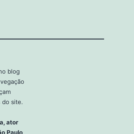
no blog
avegação
eçam
 do site.
a, ator
ão Paulo,