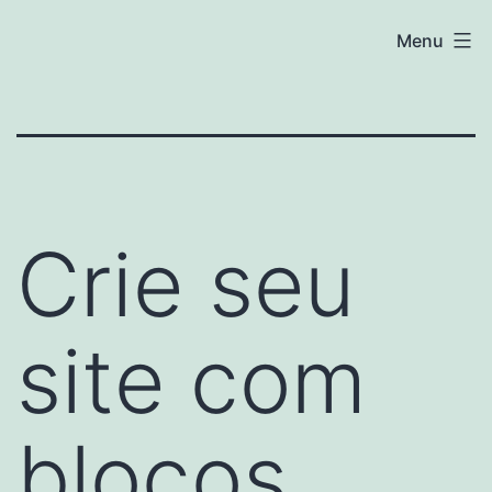
Skip
Giuliana
Menu
to
Miranda
content
Crie seu
site com
blocos